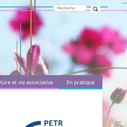
ture et vie associative
En pratique
Paroisses et cultes
Démarches administratives
ssociation Sportive et
Services administratifs
Culturelle
Marchés publics
Sports
Actions sociales