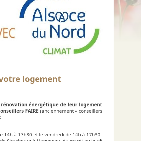
Culture
Numéros d'urgence
Nature
Professionnels de santé
urs-Pompiers Volontaires
Environnement
ndrier des manifestations
Espace "La Forêt"
e
 votre logement
 rénovation énergétique de leur logement
conseillers FAIRE
(anciennement « conseillers
:
 de 14h à 17h30 et le vendredi de 14h à 17h30
 de Strasbourg à Haguenau, du mardi au jeudi