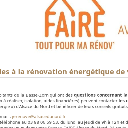
des à la rénovation
Micro-crèches
ergétique de votre
Restaurants
logement
Transports scolaires
Coiffure / Beauté
nagement foncier
Calendrier scolaire
Sape
Gîtes ruraux
Nouvelles Activités
Cale
Périscolaires
x
Association "Graines d
Mômes"
Animation jeunesse
des à la rénovation énergétique de
intercommunale
bitants de la Basse-Zorn qui ont des
questions concernant la
x à réaliser, isolation, aides financières) peuvent contacter
les 
ergie ») d’Alsace du Nord et bénéficier de leurs conseils gratuits
mail :
jerenove@alsacedunord.fr
téléphone au 03 88 06 59 53, du lundi au jeudi de 9h à 12h et
 rendez-vous dans votre Espace FAIRE Alsace du Nord, 84 route