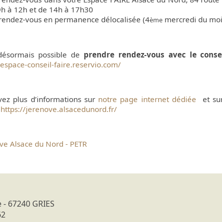
9h à 12h et de 14h à 17h30
 rendez-vous en permanence délocalisée (4
mercredi du mois
ème
 désormais possible de
prendre rendez-vous avec le conse
/espace-conseil-faire.reservio.com/
vez plus d’informations sur
notre page internet dédiée
et sur
:
https://jerenove.alsacedunord.fr/
ove Alsace du Nord - PETR
e - 67240 GRIES
 62