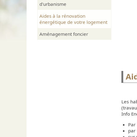
Ai
d'urbanisme
Communes de la Basse-Zorn
Conseil Municipal des
én
Enfants
Plan de la commune
Aides à la rénovation
Personnel communal
énergétique de votre logement
Population
Amé
Arrêtés municipaux
Aménagement foncier
Patrimoine
Bulletin municipal
Forêt communale
Infos travaux communau
Sentier botanique
Cimetière
Galerie photos
Ai
Les ha
(travau
Info En
Par 
par 
sur