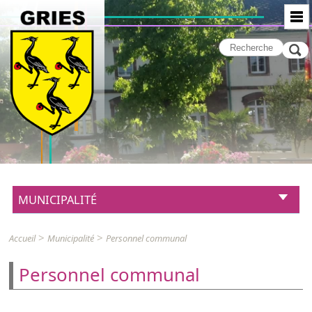
MUNICIPALITÉ
>
>
Accueil
Municipalité
Personnel communal
Personnel communal