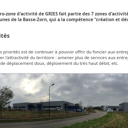
des à la rénovation
Micro-crèches
ergétique de votre
Restaurants
logement
Transports scolaires
ro-zone d'activité de GRIES fait partie des 7 zones d'acti
Coiffure / Beauté
es de la Basse-Zorn, qui a la compétence "création et dév
nagement foncier
Calendrier scolaire
Sape
Gîtes ruraux
Nouvelles Activités
Cale
ités
Périscolaires
x
Association "Graines d
 priorités est de continuer à pouvoir offrir du foncier aux ent
Mômes"
er l'attractivité du territoire : amener plus de services aux entr
de déplacement doux, déploiement du très haut débit, etc.
Animation jeunesse
intercommunale