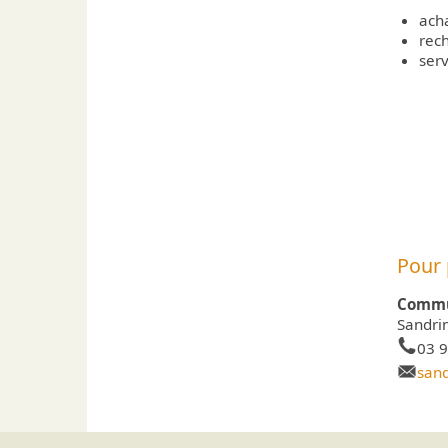
acha
rec
ser
Pour 
Commu
Sandri
03 9
san