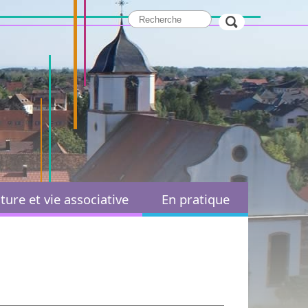
ture et vie associative
En pratique
Paroisses et cultes
Démarches administratives
ssociation Sportive et
Services administratifs
Culturelle
Marchés publics
Sports
Actions sociales