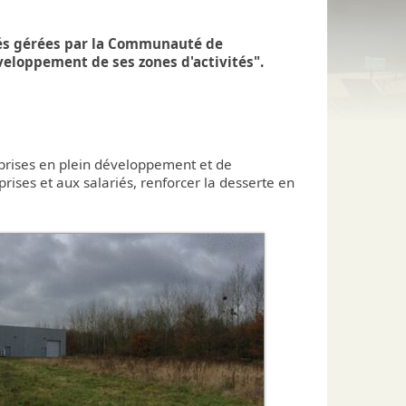
Culture
Numéros d'urgence
Nature
vités gérées par la Communauté de
Professionnels de santé
eloppement de ses zones d'activités".
urs-Pompiers Volontaires
Environnement
ndrier des manifestations
Espace "La Forêt"
e
reprises en plein développement et de
eprises et aux salariés, renforcer la desserte en