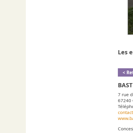
Les 
< Re
BAST
7 rue d
67240 
Téléph
contac
www.ba
Conces