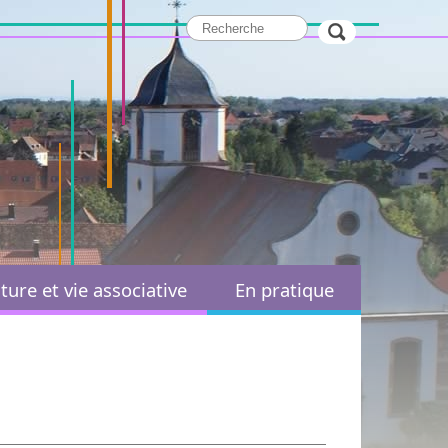
ture et vie associative
En pratique
Paroisses et cultes
Démarches administratives
ssociation Sportive et
Services administratifs
Culturelle
Marchés publics
Sports
Actions sociales