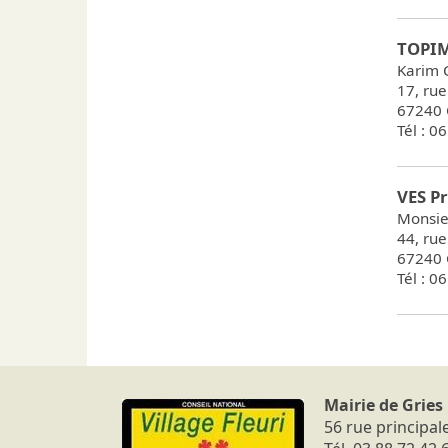
TOPI
Karim
17, rue
67240 
Tél : 0
VES P
Monsi
44, rue
67240 
Tél : 0
Mairie de Gries
56 rue principal