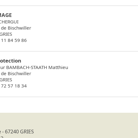
MAGE
 CHERGUI
 de Bischwiller
GRIES
6 11 84 59 86
rotection
eur BAMBACH-STAATH Matthieu
 de Bischwiller
GRIES
6 72 57 18 34
e - 67240 GRIES