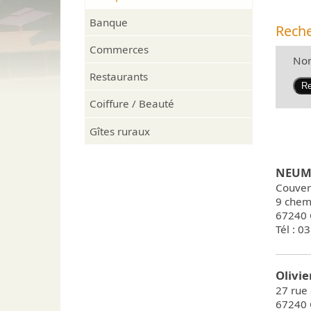
Ai
Communes de la Basse-Zorn
Conseil Municipal des
én
Banque
Enfants
Reche
Plan de la commune
Personnel communal
Commerces
Population
Amé
No
Arrêtés municipaux
Restaurants
Patrimoine
Bulletin municipal
Forêt communale
Coiffure / Beauté
Infos travaux communau
Sentier botanique
Gîtes ruraux
Cimetière
Galerie photos
NEUME
Couver
9 chem
67240 
Tél : 0
Olivie
27 rue
67240 