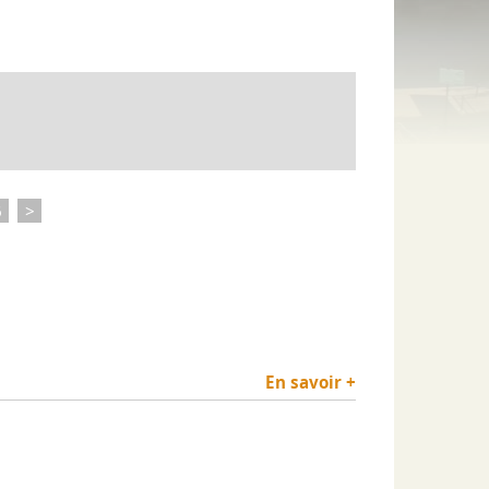
Culture
Numéros d'urgence
Nature
Professionnels de santé
urs-Pompiers Volontaires
Environnement
ndrier des manifestations
Espace "La Forêt"
e
6
>
En savoir +