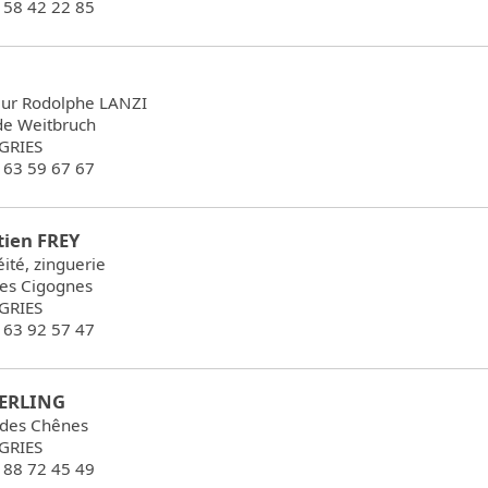
6 58 42 22 85
ur Rodolphe LANZI
 de Weitbruch
GRIES
6 63 59 67 67
tien FREY
ité, zinguerie
des Cigognes
GRIES
6 63 92 57 47
KERLING
 des Chênes
GRIES
3 88 72 45 49