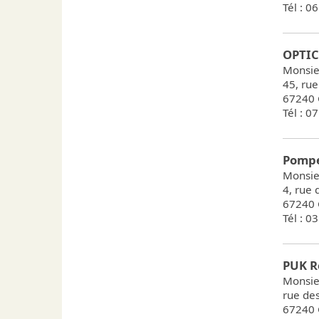
Tél : 0
OPTI
Monsi
45, rue
67240 
Tél : 0
Pompe
Monsie
4, rue
67240 
Tél : 0
PUK R
Monsie
rue de
67240 