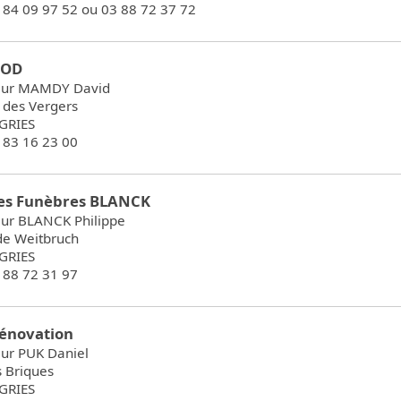
6 84 09 97 52 ou 03 88 72 37 72
COD
eur MAMDY David
 des Vergers
GRIES
7 83 16 23 00
s Funèbres BLANCK
ur BLANCK Philippe
 de Weitbruch
GRIES
3 88 72 31 97
énovation
ur PUK Daniel
s Briques
GRIES