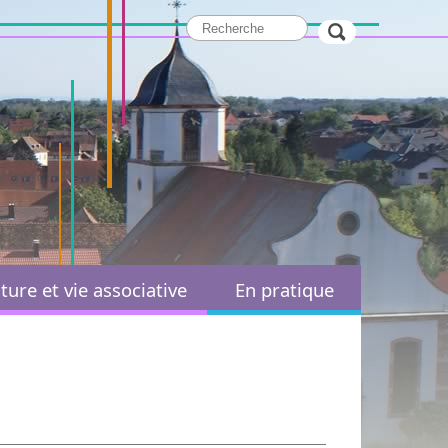
ture et vie associative
En pratique
Paroisses et cultes
Démarches administratives
ssociation Sportive et
Services administratifs
Culturelle
Marchés publics
Sports
Actions sociales