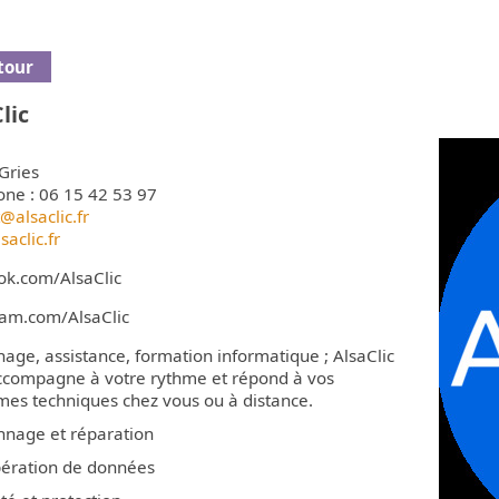
des à la rénovation
Micro-crèches
ergétique de votre
Restaurants
logement
Transports scolaires
Coiffure / Beauté
tour
nagement foncier
Calendrier scolaire
Sape
Gîtes ruraux
lic
Nouvelles Activités
Cale
Périscolaires
Gries
x
Association "Graines d
one : 06 15 42 53 97
Mômes"
@alsaclic.fr
aclic.fr
Animation jeunesse
intercommunale
ok.com/AlsaClic
ram.com/AlsaClic
ge, assistance, formation informatique ; AlsaClic
ccompagne à votre rythme et répond à vos
mes techniques chez vous ou à distance.
nnage et réparation
pération de données