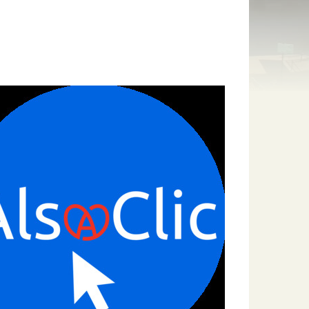
Culture
Numéros d'urgence
Nature
Professionnels de santé
urs-Pompiers Volontaires
Environnement
ndrier des manifestations
Espace "La Forêt"
e