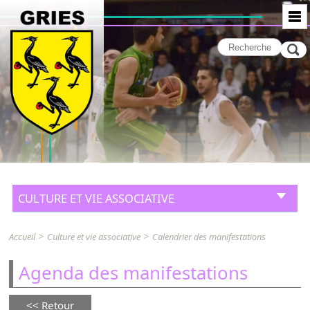
CULTURE ET VIE ASSOCIATIVE
>
>
Accueil
Culture et vie associative
Calendrier des manifestations
Agenda des manifestations
Retour