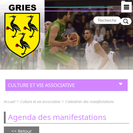
CULTURE ET VIE ASSOCIATIVE
>
>
Accueil
Culture et vie associative
Calendrier des manifestations
Agenda des manifestations
Retour